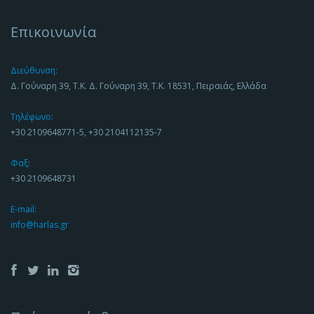
Επικοινωνία
Διεύθυνση:
Δ. Γούναρη 39, Τ.Κ. Δ. Γούναρη 39, Τ.Κ. 18531, Πειραιάς, Ελλάδα
Τηλέφωνο:
+30 2109648771-5, +30 2104112135-7
Φαξ:
+30 2109648731
E-mail:
info@harlas.gr