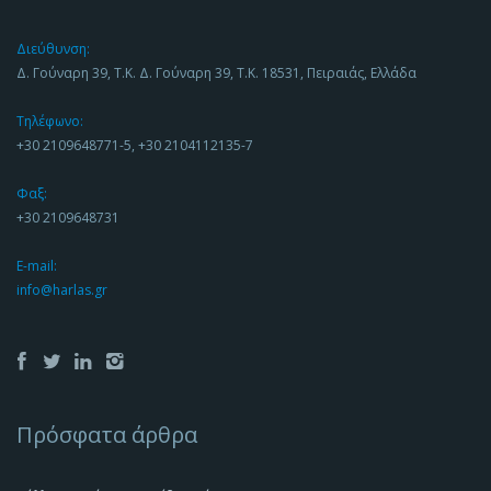
Διεύθυνση:
Δ. Γούναρη 39, Τ.Κ. Δ. Γούναρη 39, Τ.Κ. 18531, Πειραιάς, Ελλάδα
Τηλέφωνο:
+30 2109648771-5, +30 2104112135-7
Φαξ:
+30 2109648731
E-mail:
info@harlas.gr
Πρόσφατα άρθρα