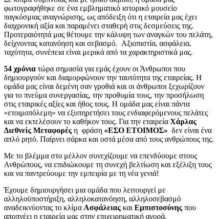
φωτογραφήθηκε σε ένα εμβληματικό ιστορικό μουσείο
παγκόσμιας αναγνώρισης, ως απόδειξη ότι η εταιρεία μας έχει
διαχρονική αξία και παραμένει σταθερή στις δεσμεύσεις της.
Προτεραιότητά μας θέτουμε την κάλυψη των αναγκών του πελάτη,
δείχνοντας κατανόηση και σεβασμό. Αξιοπιστία, ασφάλεια,
ταχύτητα, συνέπεια είναι μερικά από τα χαρακτηριστικά μας.
54 χρόνια
τώρα σημασία για εμάς έχουν οι Άνθρωποι που
δημιουργούν και διαμορφώνουν την ταυτότητα της εταιρείας. Η
ομάδα μας είναι δεμένη σαν γροθιά και οι άνθρωποι ξεχωρίζουν
για το πνεύμα συνεργασίας, την προθυμία τους, την προσήλωση
στις εταιρικές αξίες και ήθος τους. Η ομάδα μας είναι πάντα
«ετοιμοπόλεμη» να εξυπηρετήσει τους ενδιαφερόμενους πελάτες
και να εκτελέσουν το καθήκον τους. Για την εταιρεία
Χάρλας
Διεθνείς Μεταφορές
η φράση
«ΕΣΟ ΕΤΟΙΜΟΣ»
δεν είναι ένα
απλό ρητό. Παίρνει σάρκα και οστά μέσα από τους ανθρώπους της.
Με το βλέμμα στο μέλλον συνεχίζουμε να επενδύουμε στους
Ανθρώπους, να επιδιώκουμε τη συνεχή βελτίωση και εξέλιξη τους
και να παντρεύουμε την εμπειρία με τη νέα γενιά!
Έχουμε δημιουργήσει μια ομάδα που λειτουργεί με
αλληλοϋποστήριξη, αλληλοκατανόηση, αλληλοσεβασμό
αναδεικνύοντας το κλίμα
Ασφάλειας
και
Εμπιστοσύνης
που
αποπνέει η εταιρεία μας στην επιχειρηματική αγορά.