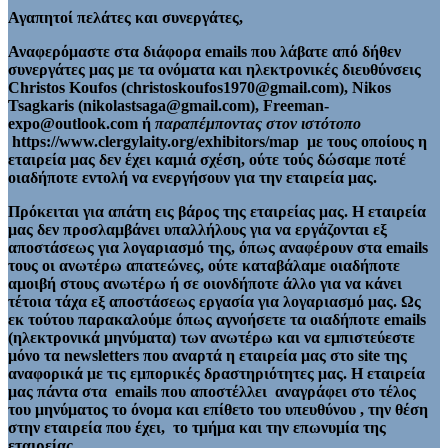
Αγαπητοί πελάτες και συνεργάτες,
Αναφερόμαστε στα διάφορα emails που λάβατε από δήθεν
συνεργάτες μας με τα ονόματα και ηλεκτρονικές διευθύνσεις
Christos Koufos (christoskoufos1970@gmail.com), Nikos
Tsagkaris (nikolastsaga@gmail.com), Freeman-
expo@outlook.com ή
παραπέμποντας στον ιστότοπο
https://www.clergylaity.org/exhibitors/map με τους οποίους η
εταιρεία μας δεν έχει καμιά σχέση, ούτε τούς δώσαμε ποτέ
οιαδήποτε εντολή να ενεργήσουν για την εταιρεία μας.
Πρόκειται για απάτη εις βάρος της εταιρείας μας. Η εταιρεία
μας δεν προσλαμβάνει υπαλλήλους για να εργάζονται εξ
αποστάσεως για λογαριασμό της, όπως αναφέρουν στα emails
τους οι ανωτέρω απατεώνες, ούτε καταβάλαμε οιαδήποτε
αμοιβή στους ανωτέρω ή σε οιονδήποτε άλλο για να κάνει
τέτοια τάχα εξ αποστάσεως εργασία για λογαριασμό μας. Ως
εκ τούτου παρακαλούμε όπως αγνοήσετε τα οιαδήποτε emails
(ηλεκτρονικά μηνύματα) των ανωτέρω και να εμπιστεύεστε
μόνο τα newsletters που αναρτά η εταιρεία μας στο site της
αναφορικά με τις εμπορικές δραστηριότητες μας. Η εταιρεία
μας πάντα στα emails που αποστέλλει αναγράφει στο τέλος
του μηνύματος το όνομα και επίθετο του υπευθύνου , την θέση
στην εταιρεία που έχει, το τμήμα και την επωνυμία της
εταιρείας.