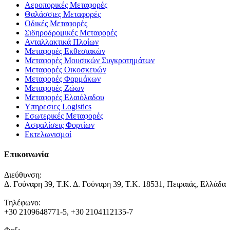
Αεροπορικές Μεταφορές
Θαλάσσιες Μεταφορές
Οδικές Μεταφορές
Σιδηροδρομικές Μεταφορές
Ανταλλακτικά Πλοίων
Μεταφορές Εκθεσιακών
Μεταφορές Μουσικών Συγκροτημάτων
Μεταφορές Οικοσκευών
Μεταφορές Φαρμάκων
Μεταφορές Ζώων
Μεταφορές Ελαιόλαδου
Υπηρεσιες Logistics
Εσωτερικές Μεταφορές
Ασφαλίσεις Φορτίων
Εκτελωνισμοί
Επικοινωνία
Διεύθυνση:
Δ. Γούναρη 39, Τ.Κ. Δ. Γούναρη 39, Τ.Κ. 18531, Πειραιάς, Ελλάδα
Τηλέφωνο:
+30 2109648771-5, +30 2104112135-7