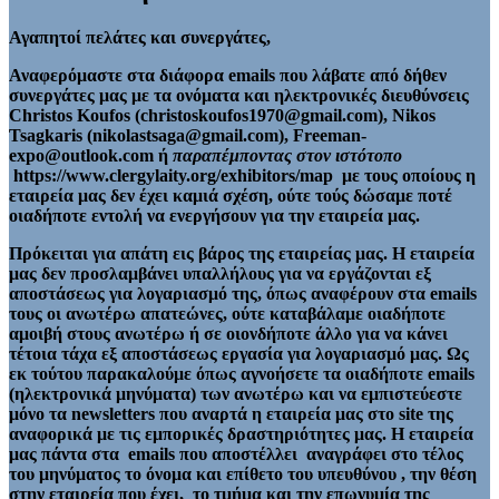
Αγαπητοί πελάτες και συνεργάτες,
Αναφερόμαστε στα διάφορα emails που λάβατε από δήθεν
συνεργάτες μας με τα ονόματα και ηλεκτρονικές διευθύνσεις
Christos Koufos (christoskoufos1970@gmail.com), Nikos
Tsagkaris (nikolastsaga@gmail.com), Freeman-
expo@outlook.com ή
παραπέμποντας στον ιστότοπο
https://www.clergylaity.org/exhibitors/map με τους οποίους η
εταιρεία μας δεν έχει καμιά σχέση, ούτε τούς δώσαμε ποτέ
οιαδήποτε εντολή να ενεργήσουν για την εταιρεία μας.
Πρόκειται για απάτη εις βάρος της εταιρείας μας. Η εταιρεία
μας δεν προσλαμβάνει υπαλλήλους για να εργάζονται εξ
αποστάσεως για λογαριασμό της, όπως αναφέρουν στα emails
τους οι ανωτέρω απατεώνες, ούτε καταβάλαμε οιαδήποτε
αμοιβή στους ανωτέρω ή σε οιονδήποτε άλλο για να κάνει
τέτοια τάχα εξ αποστάσεως εργασία για λογαριασμό μας. Ως
εκ τούτου παρακαλούμε όπως αγνοήσετε τα οιαδήποτε emails
(ηλεκτρονικά μηνύματα) των ανωτέρω και να εμπιστεύεστε
μόνο τα newsletters που αναρτά η εταιρεία μας στο site της
αναφορικά με τις εμπορικές δραστηριότητες μας. Η εταιρεία
μας πάντα στα emails που αποστέλλει αναγράφει στο τέλος
του μηνύματος το όνομα και επίθετο του υπευθύνου , την θέση
στην εταιρεία που έχει, το τμήμα και την επωνυμία της