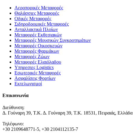
Αεροπορικές Μεταφορές
Θαλάσσιες Μεταφορές
Οδικές Μεταφορές
Σιδηροδρομικές Μεταφορές
Ανταλλακτικά Πλοίων
Μεταφορές Εκθεσιακών
Μεταφορές Μουσικών Συγκροτημάτων
Μεταφορές Οικοσκευών
Μεταφορές Φαρμάκων
Μεταφορές Ζώων
Μεταφορές Ελαιόλαδου
Υπηρεσιες Logistics
Εσωτερικές Μεταφορές
Ασφαλίσεις Φορτίων
Εκτελωνισμοί
Επικοινωνία
Διεύθυνση:
Δ. Γούναρη 39, Τ.Κ. Δ. Γούναρη 39, Τ.Κ. 18531, Πειραιάς, Ελλάδα
Τηλέφωνο:
+30 2109648771-5, +30 2104112135-7