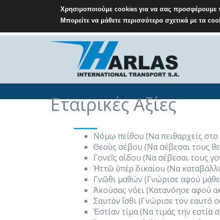
Χρησιμοποιούμε cookies για να σας προσφέρουμε τ
Μπορείτε να μάθετε περισσότερα σχετικά με τα co
M: info@harlas.gr
T: +30 210 9648771-5
Εταιρικές Αξίες
___
Νόμῳ πείθου (Να πειθαρχείς στο
Θεοὺς σέβου (Να σέβεσαι τους θ
Γονεῖς αίδου (Να σέβεσαι τους γο
Ἡττῶ ὑπὲρ δικαίου (Να καταβάλλε
Γνῶθι μαθών (Γνώρισε αφού μάθε
Ἀκούσας νόει (Κατανόησε αφού α
Σαυτὸν ἴσθι (Γνώρισε τον εαυτό σ
Ἑστίαν τίμα (Να τιμάς την εστία 