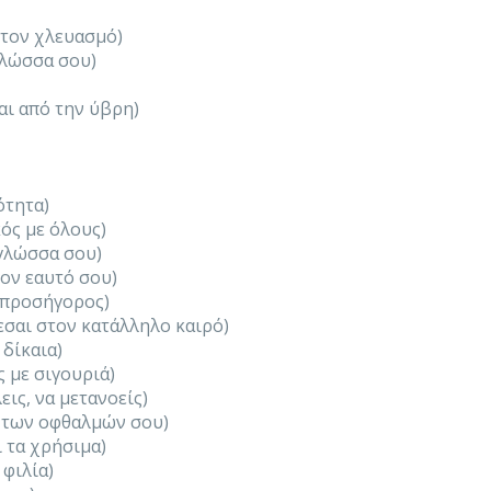
 τον χλευασμό)
γλώσσα σου)
ι από την ύβρη)
ότητα)
κός με όλους)
 γλώσσα σου)
τον εαυτό σου)
υπροσήγορος)
εσαι στον κατάλληλο καιρό)
 δίκαια)
 με σιγουριά)
ις, να μετανοείς)
 των οφθαλμών σου)
 τα χρήσιμα)
 φιλία)