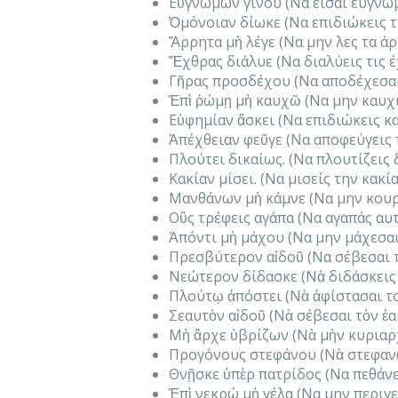
Εὐγνώμων γίνου (Να είσαι ευγνώ
Ὁμόνοιαν δίωκε (Να επιδιώκεις τ
Ἄρρητα μὴ λέγε (Να μην λες τα ά
Ἔχθρας διάλυε (Να διαλύεις τις 
Γῆρας προσδέχου (Να αποδέχεσαι
Ἐπὶ ῥώμῃ μὴ καυχῶ (Να μην καυχι
Εὐφημίαν ἄσκει (Να επιδιώκεις κ
Ἀπέχθειαν φεῦγε (Να αποφεύγεις 
Πλούτει δικαίως. (Να πλουτίζεις 
Κακίαν μίσει. (Να μισείς την κακία
Μανθάνων μὴ κάμνε (Να μην κουρ
Οὓς τρέφεις αγάπα (Να αγαπάς αυ
Ἀπόντι μὴ μάχου (Να μην μάχεσαι
Πρεσβύτερον αἰδοῦ (Να σέβεσαι 
Νεώτερον δίδασκε (Νὰ διδάσκεις
Πλούτῳ ἀπόστει (Νὰ ἀφίστασαι τ
Σεαυτὸν αἰδοῦ (Νὰ σέβεσαι τὸν ἑ
Μὴ ἄρχε ὑβρίζων (Νὰ μὴν κυριαρχ
Προγόνους στεφάνου (Νὰ στεφαν
Θνῇσκε ὑπὲρ πατρίδος (Να πεθάνε
Ἐπὶ νεκρώ μὴ γέλα (Να μην περιγ