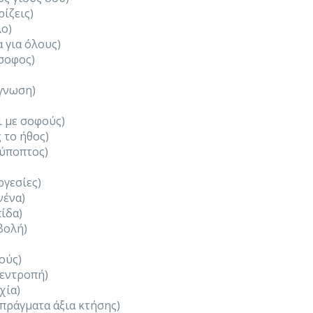
ρίζεις)
λο)
α για όλους)
όσοφος)
ίγνωση)
 με σοφούς)
 το ήθος)
χύποπτος)
ργεσίες)
νένα)
πίδα)
βολή)
ούς)
 εντροπή)
χία)
 πράγματα άξια κτήσης)