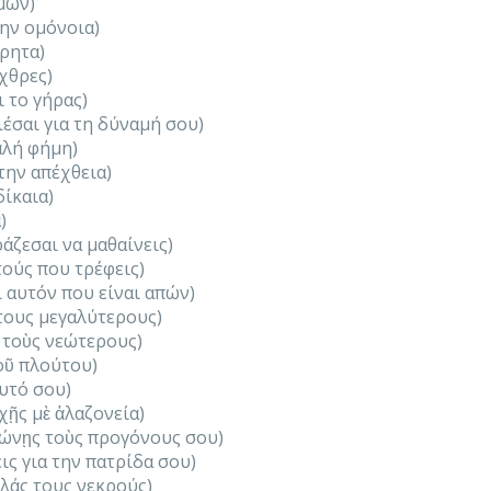
μων)
ην ομόνοια)
ρρητα)
έχθρες)
 το γήρας)
έσαι για τη δύναμή σου)
αλή φήμη)
την απέχθεια)
δίκαια)
)
άζεσαι να μαθαίνεις)
τούς που τρέφεις)
 αυτόν που είναι απών)
τους μεγαλύτερους)
 τοὺς νεώτερους)
οῦ πλούτου)
αυτό σου)
ῇς μὲ ἀλαζονεία)
ώνῃς τοὺς προγόνους σου)
ις για την πατρίδα σου)
ελάς τους νεκρούς)