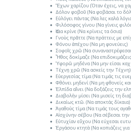
Ἔχων χαρίζου (Όταν έχεις, να χα
Δόλον φοβοῦ (Να φοβάσαι το δό
Εὐλόγει πάντας (Να λες καλά λόγι
Φιλόσοφος γίνου (Να γίνεις φιλ
Ὅσια κρίνε (Να κρίνεις τα όσια)
Γνοὺς πρᾶττε (Να πράττεις με επ
Φόνου ἀπέχου (Να μη φονεύεις)
Σοφοῖς χρῶ (Να συναναστρέφεσαι
Ἦθος δοκίμαζε (Να επιδοκιμάζεις
Ὑφορῶ μηδένα (Να μην είσαι κα
Τέχνῃ χρῶ (Να ασκείς την Τέχνη)
Εὐεργεσίας τίμα (Να τιμάς τις ευε
Φθόνει μηδενί (Να μη φθονείς κα
Ἐλπίδα αἴνει (Να δοξάζεις την ελ
Διαβολὴν μίσει (Να μισείς τη δια
Δικαίως κτῶ. (Να αποκτάς δίκαια)
Ἀγαθοὺς τίμα (Να τιμάς τους αγαθ
Αἰσχύνην σέβου (Να σέβεσαι την
Εὐτυχίαν εὔχου (Να εύχεσαι ευτυ
Ἐργάσου κτητὰ (Να κοπιάζεις για