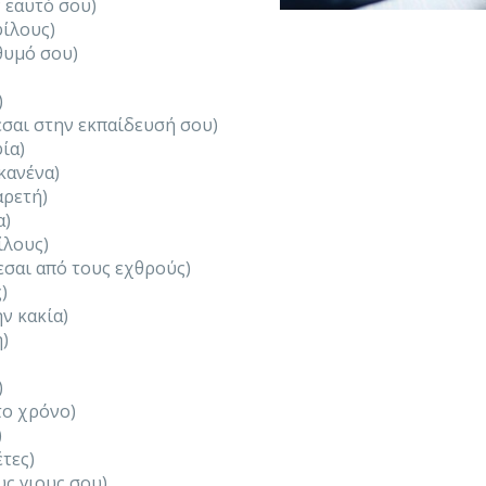
 εαυτό σου)
φίλους)
θυμό σου)
)
σαι στην εκπαίδευσή σου)
ία)
κανένα)
αρετή)
α)
ίλους)
σαι από τους εχθρούς)
)
ν κακία)
η)
)
το χρόνο)
)
έτες)
υς γιους σου)