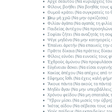
Άρχε σεαυτού (Να κυριαρχείς τον
Φίλους βοήθει (Να βοηθάς τους 
Θυμοῦ κράτει (Να συγκρατείς το 
Ὅρκῳ μὴ χρῶ (Να μην ορκίζεσαι)
Φιλίαν ἀγάπα (Να αγαπάς τη φιλία
Παιδείας ἀντέχου (Να προσηλώνε
Σοφίαν ζήτει (Να αναζητάς τη σοφ
Ψέγε μηδένα (Να μην κατηγορείς 
Ἐπαίνει ἀρετήν (Να επαινείς την 
Πρᾶττε δίκαια (Να πράττεις δίκαι
Φίλοις εὐνόει (Να ευνοείς τους φ
Ἐχθροὺς ἀμύνου (Να προφυλάσσε
Εὐγένειαν ἄσκει (Να είσαι ευγενής
Κακίας ἀπέχου (Να απέχεις από τη
Εὔφημος ἴσθι (Να έχεις καλή φήμ
Ἄκουε πάντα (Να ακούς τα πάντα)
Μηδὲν ἄγαν (Να μην υπερβάλλεις
Χρόνου φείδου (Να μη σπαταλάς 
Ὕβριν μίσει (Να μισείς την ύβρη
Ἱκέτας αίδου (Να σέβεσαι τους ικ
Υἱοὺς παίδευε (Να εκπαιδεύεις το