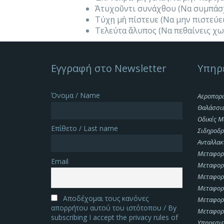
Ἀτυχοῦντι συνάχθου (Να συμπάσχ
Τύχῃ μὴ πίστευε (Να μην πιστεύε
Τελεύτα ἄλυπος (Να πεθαίνεις χω
Εγγραφή στο Newsletter
Υπηρ
Όνομα / Name
Αεροπορι
Θαλάσσι
Οδικές Μ
Επίθετο / Last name
Σιδηροδρ
Ανταλλακ
Μεταφορ
Email
Μεταφορ
Μεταφορ
Μεταφορ
Αποδέχομαι τους κανόνες
Μεταφορ
απορρήτου αυτού του ιστότοπου / By
Μεταφορ
subscribing I accept the privacy rules of
Υπηρεσιες