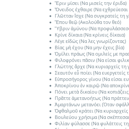
Ἔριν μίσει (Να μισείς την έριδα)
Ὄνειδος έχθαιρε (Να εχθρεύεσαι
Γλῶτταν ἴσχε (Να συγκρατείς τη 
Ἕπου θεῷ (Ακολούθα τον θεό)
Ὕβριν ἀμύνου (Να προφυλάσσεσα
Κρίνε δίκαια (Να κρίνεις δίκαια)
Λέγε εἰδώς (Να λες γνωρίζοντας)
Βίας μὴ έχου (Να μην έχεις βία)
Ὁμίλει πράως (Να ομιλείς με πρα
Φιλοφρόνει πᾶσιν (Να είσαι φιλι
Γλώττης ἄρχε (Να κυριαρχείς τη
Σεαυτόν εὖ ποίει (Να ευεργετείς 
Εὐπροσήγορος γίνου (Να είσαι ε
Ἀποκρίνου ἐν καιρῷ (Να αποκρίν
Πόνει μετὰ δικαίου (Να κοπιάζεις
Πρᾶττε ἀμετανοήτως (Να πράττεις
Ἁμαρτάνων μετανόει (Όταν σφάλλε
Ὀφθαλμοῦ κράτει (Να κυριαρχείς
Βουλεύου χρήσιμα (Να σκέπτεσαι
Φιλίαν φύλασσε (Να φυλάττεις τη