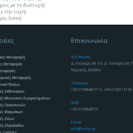
εις με το δυστυχή)
ις την τύχη)
ρίς λύπη)
εσίες
Επικοινωνία
κές Μεταφορές
Διεύθυνση:
Δ. Γούναρη 39, Τ.Κ. Δ. Γούναρη 39, Τ
ες Μεταφορές
Πειραιάς, Ελλάδα
εταφορές
ομικές Μεταφορές
Τηλέφωνο:
τικά Πλοίων
+30 2109648771-5, +30 2104112135
ές Εκθεσιακών
ές Μουσικών Συγκροτημάτων
Φαξ:
ές Οικοσκευών
+30 2109648731
ές Φαρμάκων
ές Ζώων
E-mail:
ές Ελαιόλαδου
info@harlas.gr
 Logistics