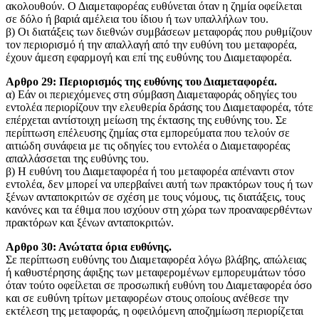
ακολουθούν. Ο Διαμεταφορέας ευθύνεται όταν η ζημία οφείλεται
σε δόλο ή βαριά αμέλεια του ίδιου ή των υπαλλήλων του.
β) Οι διατάξεις των διεθνών συμβάσεων μεταφοράς που ρυθμίζουν
τον περιορισμό ή την απαλλαγή από την ευθύνη του μεταφορέα,
έχουν άμεση εφαρμογή και επί της ευθύνης του Διαμεταφορέα.
Aρθρο 29: Περιορισμός της ευθύνης του Διαμεταφορέα.
α) Εάν οι περιεχόμενες στη σύμβαση Διαμεταφοράς οδηγίες του
εντολέα περιορίζουν την ελευθερία δράσης του Διαμεταφορέα, τότε
επέρχεται αντίστοιχη μείωση της έκτασης της ευθύνης του. Σε
περίπτωση επέλευσης ζημίας στα εμπορεύματα που τελούν σε
αιτιώδη συνάφεια με τις οδηγίες του εντολέα ο Διαμεταφορέας
απαλλάσσεται της ευθύνης του.
β) Η ευθύνη του Διαμεταφορέα ή του μεταφορέα απέναντι στον
εντολέα, δεν μπορεί να υπερβαίνει αυτή των πρακτόρων τους ή των
ξένων ανταποκριτών σε σχέση με τους νόμους, τις διατάξεις, τους
κανόνες και τα έθιμα που ισχύουν στη χώρα των προαναφερθέντων
πρακτόρων και ξένων ανταποκριτών.
Αρθρο 30: Ανώτατα όρια ευθύνης.
Σε περίπτωση ευθύνης του Διαμεταφορέα λόγω βλάβης, απώλειας
ή καθυστέρησης άφιξης των μεταφερομένων εμπορευμάτων τόσο
όταν τούτο οφείλεται σε προσωπική ευθύνη του Διαμεταφορέα όσο
και σε ευθύνη τρίτων μεταφορέων στους οποίους ανέθεσε την
εκτέλεση της μεταφοράς, η οφειλόμενη αποζημίωση περιορίζεται