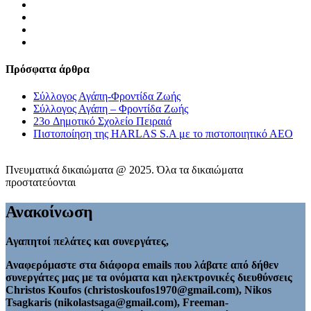
Πρόσφατα άρθρα
Σύλλογος Αγάπη-Φροντίδα Ζωής
Σύλλογος Αγάπη – Φροντίδα Ζωής
23o Δημοτικό Σχολείο Πειραιά
Πιστοποίηση της HARLAS S.A με το πιστοποιητικό ΑΕΟ
Πνευματικά δικαιώματα @ 2025. Όλα τα δικαιώματα
προστατεύονται
Ανακοίνωση
Αγαπητοί πελάτες και συνεργάτες,
Αναφερόμαστε στα διάφορα emails που λάβατε από δήθεν
συνεργάτες μας με τα ονόματα και ηλεκτρονικές διευθύνσεις
Christos Koufos (christoskoufos1970@gmail.com), Nikos
Tsagkaris (nikolastsaga@gmail.com), Freeman-