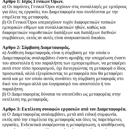
Aρθρο 1: Ισχύς Γενικών Όρων.
α) Οι παρόντες Γενικοί Όροι ισχύουν στις συναλλαγές με εμπόρους
για όλες τις εργασίες του Διαμεταφορέα που συνδέονται με την
επιμέλεια της μεταφοράς.
β) Οι Γενικοί Όροι υπερισχύουν τυχόν διαφορετικών τοπικών
εμπορικών εθίμων και συναλλακτικών ηθών, καθώς και
διαφορετικών νομοθετικών διατάξεων και διατάξεων διεθνών
συμβάσεων, εκτός αν αυτές είναι αναγκαστικού δικαίου.
Aρθρο 2: Σύμβαση Διαμεταφοράς.
α) Ανάθεση διαμεταφοράς είναι η σύμβαση με την οποία ο
Διαμεταφορέας αναλαμβάνει έναντι αμοιβής την υποχρέωση έναντι
του αποστολέα ή του παραλήπτη των εμπορευμάτων, να μεταφέρει
αυτά στον τόπο προορισμού, όχι διενεργώντας τη μεταφορά ο ίδιος
προσωπικά, αλλά εξευρίσκοντας το μεταφορέα που θα μεταφέρει
αυτά και με τον οποίο αυτός συνάπτει τη σύμβαση μεταφοράς στο
δικό του όνομα αλλά για λογαριασμό του αποστολέα ή του
παραλήπτη.
β) Ο Διαμεταφορέας δύναται να υπεισέλθει ως μεταφορέας στην
εκτέλεση της μεταφοράς.
Aρθρο 3: Εκτέλεση συναφών εργασιών από τον Διαμεταφορέα.
α) O Διαμεταφορέας αναλαμβάνει, μετά από ειδική συμφωνία,
εκτός από την επιμέλεια της μεταφοράς και όλες τις παρεπόμενες
εργασίες. Ενδεικτικά αναφέρονται η μεταφόρτωση, η αποθήκευση,