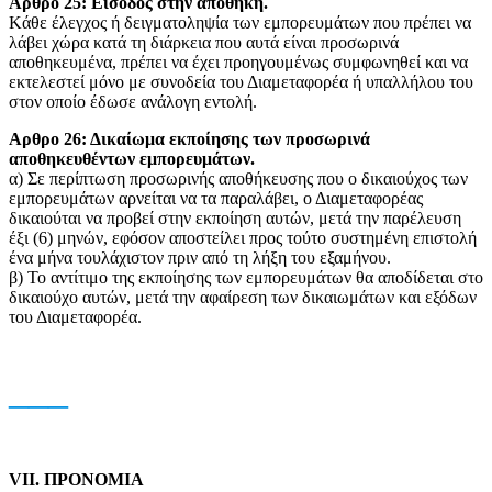
Aρθρο 25: Είσοδος στην αποθήκη.
Kάθε έλεγχος ή δειγματοληψία των εμπορευμάτων που πρέπει να
λάβει χώρα κατά τη διάρκεια που αυτά είναι προσωρινά
αποθηκευμένα, πρέπει να έχει προηγουμένως συμφωνηθεί και να
εκτελεστεί μόνο με συνοδεία του Διαμεταφορέα ή υπαλλήλου του
στον οποίο έδωσε ανάλογη εντολή.
Αρθρο 26: Δικαίωμα εκποίησης των προσωρινά
αποθηκευθέντων εμπορευμάτων.
α) Σε περίπτωση προσωρινής αποθήκευσης που ο δικαιούχος των
εμπορευμάτων αρνείται να τα παραλάβει, ο Διαμεταφορέας
δικαιούται να προβεί στην εκποίηση αυτών, μετά την παρέλευση
έξι (6) μηνών, εφόσον αποστείλει προς τούτο συστημένη επιστολή
ένα μήνα τουλάχιστον πριν από τη λήξη του εξαμήνου.
β) Το αντίτιμο της εκποίησης των εμπορευμάτων θα αποδίδεται στο
δικαιούχο αυτών, μετά την αφαίρεση των δικαιωμάτων και εξόδων
του Διαμεταφορέα.
___
VII. ΠΡΟΝΟΜΙA