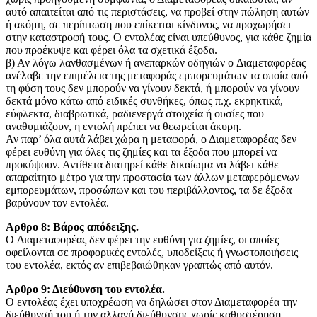
αυτό απαιτείται από τις περιστάσεις, να προβεί στην πώληση αυτών
ή ακόμη, σε περίπτωση που επίκειται κίνδυνος, να προχωρήσει
στην καταστροφή τους. Ο εντολέας είναι υπεύθυνος, για κάθε ζημία
που προέκυψε και φέρει όλα τα σχετικά έξοδα.
β) Αν λόγω λανθασμένων ή ανεπαρκών οδηγιών o Διαμεταφορέας
ανέλαβε την επιμέλεια της μεταφοράς εμπορευμάτων τα οποία από
τη φύση τους δεν μπορούν να γίνουν δεκτά, ή μπορούν να γίνουν
δεκτά μόνο κάτω από ειδικές συνθήκες, όπως π.χ. εκρηκτικά,
εύφλεκτα, διαβρωτικά, ραδιενεργά στοιχεία ή ουσίες που
αναθυμιάζουν, η εντολή πρέπει να θεωρείται άκυρη.
Αν παρ’ όλα αυτά λάβει χώρα η μεταφορά, ο Διαμεταφορέας δεν
φέρει ευθύνη για όλες τις ζημίες και τα έξοδα που μπορεί να
προκύψουν. Αντίθετα διατηρεί κάθε δικαίωμα να λάβει κάθε
απαραίτητο μέτρο για την προστασία των άλλων μεταφερόμενων
εμπορευμάτων, προσώπων και του περιβάλλοντος, τα δε έξοδα
βαρύνουν τον εντολέα.
Αρθρο 8: Βάρος απόδειξης.
O Διαμεταφορέας δεν φέρει την ευθύνη για ζημίες, οι οποίες
οφείλονται σε προφορικές εντολές, υποδείξεις ή γνωστοποιήσεις
του εντολέα, εκτός αν επιβεβαιώθηκαν γραπτώς από αυτόν.
Αρθρο 9: Διεύθυνση του εντολέα.
Ο εντολέας έχει υποχρέωση να δηλώσει στον Διαμεταφορέα την
διεύθυνσή του ή την αλλαγή διεύθυνσης χωρίς καθυστέρηση.