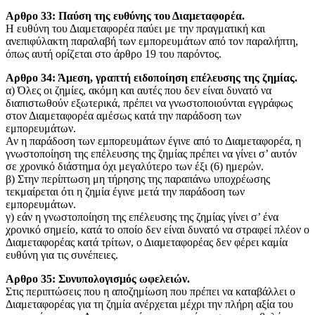
Αρθρο 33: Παύση της ευθύνης του Διαμεταφορέα.
Η ευθύνη του Διαμεταφορέα παύει με την πραγματική και
ανεπιφύλακτη παραλαβή των εμπορευμάτων από τον παραλήπτη,
όπως αυτή ορίζεται στο άρθρο 19 του παρόντος.
Aρθρο 34: Άμεση, γραπτή ειδοποίηση επέλευσης της ζημίας.
α) Όλες οι ζημίες, ακόμη και αυτές που δεν είναι δυνατό να
διαπιστωθούν εξωτερικά, πρέπει να γνωστοποιούνται εγγράφως
στον Διαμεταφορέα αμέσως κατά την παράδοση των
εμπορευμάτων.
Αν η παράδοση των εμπορευμάτων έγινε από το Διαμεταφορέα, η
γνωστοποίηση της επέλευσης της ζημίας πρέπει να γίνει σ’ αυτόν
σε χρονικό διάστημα όχι μεγαλύτερο των έξι (6) ημερών.
β) Στην περίπτωση μη τήρησης της παραπάνω υποχρέωσης
τεκμαίρεται ότι η ζημία έγινε μετά την παράδοση των
εμπορευμάτων.
γ) εάν η γνωστοποίηση της επέλευσης της ζημίας γίνει σ’ ένα
χρονικό σημείο, κατά το οποίο δεν είναι δυνατό να στραφεί πλέον ο
Διαμεταφορέας κατά τρίτων, ο Διαμεταφορέας δεν φέρει καμία
ευθύνη για τις συνέπειες.
Αρθρο 35: Συνυπολογισμός ωφελειών.
Στις περιπτώσεις που η αποζημίωση που πρέπει να καταβάλλει ο
Διαμεταφορέας για τη ζημία ανέρχεται μέχρι την πλήρη αξία του