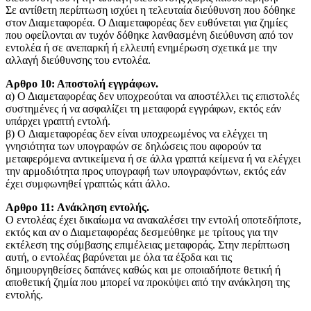
Σε αντίθετη περίπτωση ισχύει η τελευταία διεύθυνση που δόθηκε
στον Διαμεταφορέα. Ο Διαμεταφορέας δεν ευθύνεται για ζημίες
που οφείλονται αν τυχόν δόθηκε λανθασμένη διεύθυνση από τον
εντολέα ή σε ανεπαρκή ή ελλειπή ενημέρωση σχετικά με την
αλλαγή διεύθυνσης του εντολέα.
Αρθρο 10: Αποστολή εγγράφων.
α) Ο Διαμεταφορέας δεν υποχρεούται να αποστέλλει τις επιστολές
συστημένες ή να ασφαλίζει τη μεταφορά εγγράφων, εκτός εάν
υπάρχει γραπτή εντολή.
β) O Διαμεταφορέας δεν είναι υποχρεωμένος να ελέγχει τη
γνησιότητα των υπογραφών σε δηλώσεις που αφορούν τα
μεταφερόμενα αντικείμενα ή σε άλλα γραπτά κείμενα ή να ελέγχει
την αρμοδιότητα προς υπογραφή των υπογραφόντων, εκτός εάν
έχει συμφωνηθεί γραπτώς κάτι άλλο.
Αρθρο 11: Aνάκληση εντολής.
Ο εντολέας έχει δικαίωμα να ανακαλέσει την εντολή οποτεδήποτε,
εκτός και αν ο Διαμεταφορέας δεσμεύθηκε με τρίτους για την
εκτέλεση της σύμβασης επιμέλειας μεταφοράς. Στην περίπτωση
αυτή, ο εντολέας βαρύνεται με όλα τα έξοδα και τις
δημιουργηθείσες δαπάνες καθώς και με οποιαδήποτε θετική ή
αποθετική ζημία που μπορεί να προκύψει από την ανάκληση της
εντολής.