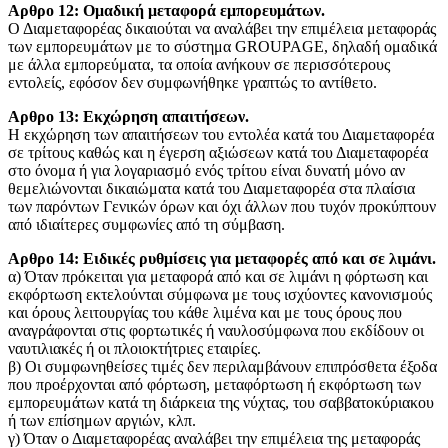
Aρθρο 12: Ομαδική μεταφορά εμπορευμάτων.
Ο Διαμεταφορέας δικαιούται να αναλάβει την επιμέλεια μεταφοράς
των εμπορευμάτων με το σύστημα GROUPAGE, δηλαδή ομαδικά
με άλλα εμπορεύματα, τα οποία ανήκουν σε περισσότερους
εντολείς, εφόσον δεν συμφωνήθηκε γραπτώς το αντίθετο.
Αρθρο 13: Εκχώρηση απαιτήσεων.
H εκχώρηση των απαιτήσεων του εντολέα κατά του Διαμεταφορέα
σε τρίτους καθώς και η έγερση αξιώσεων κατά του Διαμεταφορέα
στο όνομα ή για λογαριασμό ενός τρίτου είναι δυνατή μόνο αν
θεμελιώνονται δικαιώματα κατά του Διαμεταφορέα στα πλαίσια
των παρόντων Γενικών όρων και όχι άλλων που τυχόν προκύπτουν
από ιδιαίτερες συμφωνίες από τη σύμβαση.
Aρθρο 14: Ειδικές ρυθμίσεις για μεταφορές από και σε λιμάνι.
α) Όταν πρόκειται για μεταφορά από και σε λιμάνι η φόρτωση και
εκφόρτωση εκτελούνται σύμφωνα με τους ισχύοντες κανονισμούς
και όρους λειτουργίας του κάθε λιμένα και με τους όρους που
αναγράφονται στις φορτωτικές ή ναυλοσύμφωνα που εκδίδουν οι
ναυτιλιακές ή οι πλοιοκτήτριες εταιρίες.
β) Οι συμφωνηθείσες τιμές δεν περιλαμβάνουν επιπρόσθετα έξοδα
που προέρχονται από φόρτωση, μεταφόρτωση ή εκφόρτωση των
εμπορευμάτων κατά τη διάρκεια της νύχτας, του σαββατοκύριακου
ή των επίσημων αργιών, κλπ.
γ) Όταν ο Διαμεταφορέας αναλάβει την επιμέλεια της μεταφοράς