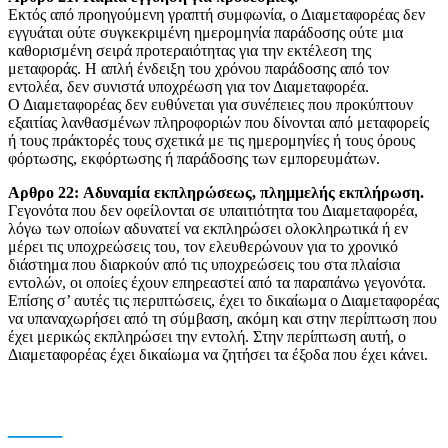
Eκτός από προηγούμενη γραπτή συμφωνία, ο Διαμεταφορέας δεν
εγγυάται ούτε συγκεκριμένη ημερομηνία παράδοσης ούτε μια
καθορισμένη σειρά προτεραιότητας για την εκτέλεση της
μεταφοράς. Η απλή ένδειξη του χρόνου παράδοσης από τον
εντολέα, δεν συνιστά υποχρέωση για τον Διαμεταφορέα.
Ο Διαμεταφορέας δεν ευθύνεται για συνέπειες που προκύπτουν
εξαιτίας λανθασμένων πληροφοριών που δίνονται από μεταφορείς
ή τους πράκτορές τους σχετικά με τις ημερομηνίες ή τους όρους
φόρτωσης, εκφόρτωσης ή παράδοσης των εμπορευμάτων.
Αρθρο 22: Aδυναμία εκπληρώσεως, πλημμελής εκπλήρωση.
Γεγονότα που δεν οφείλονται σε υπαιτιότητα του Διαμεταφορέα,
λόγω των οποίων αδυνατεί να εκπληρώσει ολoκληρωτικά ή εν
μέρει τις υποχρεώσεις του, τον ελευθερώνουν για το χρονικό
διάστημα που διαρκούν από τις υποχρεώσεις του στα πλαίσια
εντολών, οι οποίες έχουν επηρεαστεί από τα παραπάνω γεγονότα.
Επίσης σ’ αυτές τις περιπτώσεις, έχει το δικαίωμα ο Διαμεταφορέας
να υπαναχωρήσει από τη σύμβαση, ακόμη και στην περίπτωση που
έχει μερικώς εκπληρώσει την εντολή. Στην περίπτωση αυτή, ο
Διαμεταφορέας έχει δικαίωμα να ζητήσει τα έξοδα που έχει κάνει.
___