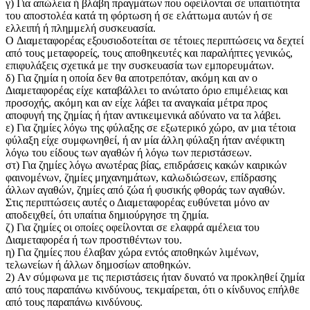
γ) Για απώλεια ή βλάβη πραγμάτων που οφείλονται σε υπαιτιότητα
του αποστολέα κατά τη φόρτωση ή σε ελάττωμα αυτών ή σε
ελλειπή ή πλημμελή συσκευασία.
O Διαμεταφορέας εξουσιοδοτείται σε τέτοιες περιπτώσεις να δεχτεί
από τους μεταφορείς, τους αποθηκευτές και παραλήπτες γενικώς,
επιφυλάξεις σχετικά με την συσκευασία των εμπορευμάτων.
δ) Για ζημία η οποία δεν θα αποτρεπόταν, ακόμη και αν ο
Διαμεταφορέας είχε καταβάλλει το ανώτατο όριο επιμέλειας και
προσοχής, ακόμη και αν είχε λάβει τα αναγκαία μέτρα προς
αποφυγή της ζημίας ή ήταν αντικειμενικά αδύνατο να τα λάβει.
ε) Για ζημίες λόγω της φύλαξης σε εξωτερικό χώρο, αν μια τέτοια
φύλαξη είχε συμφωνηθεί, ή αν μία άλλη φύλαξη ήταν ανέφικτη
λόγω του είδους των αγαθών ή λόγω των περιστάσεων.
στ) Για ζημίες λόγω ανωτέρας βίας, επιδράσεις κακών καιρικών
φαινομένων, ζημίες μηχανημάτων, καλωδιώσεων, επίδρασης
άλλων αγαθών, ζημίες από ζώα ή φυσικής φθοράς των αγαθών.
Στις περιπτώσεις αυτές ο Διαμεταφορέας ευθύνεται μόνο αν
αποδειχθεί, ότι υπαίτια δημιούργησε τη ζημία.
ζ) Για ζημίες οι οποίες οφείλονται σε ελαφρά αμέλεια του
Διαμεταφορέα ή των προστιθέντων του.
η) Για ζημίες που έλαβαν χώρα εντός αποθηκών λιμένων,
τελωνείων ή άλλων δημοσίων αποθηκών.
2) Aν σύμφωνα με τις περιστάσεις ήταν δυνατό να προκληθεί ζημία
από τους παραπάνω κινδύνους, τεκμαίρεται, ότι ο κίνδυνος επήλθε
από τους παραπάνω κινδύνους.