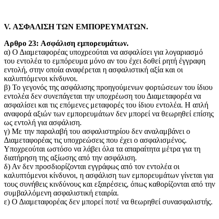
V. ΑΣΦΑΛΙΣΗ ΤΩΝ ΕΜΠΟΡΕΥΜΑΤΩΝ.
Αρθρο 23: Aσφάλιση εμπορευμάτων.
α) Ο Διαμεταφορέας υποχρεούται να ασφαλίσει για λογαριασμό
του εντολέα το εμπόρευμα μόνο αν του έχει δοθεί ρητή έγγραφη
εντολή, στην οποία αναφέρεται η ασφαλιστική αξία και οι
καλυπτόμενοι κίνδυνοι.
β) Το γεγονός της ασφάλισης προηγούμενων φορτώσεων του ίδιου
εντολέα δεν συνεπάγεται την υποχρέωση του Διαμεταφορέα να
ασφαλίσει και τις επόμενες μεταφορές του ίδιου εντολέα. Η απλή
αναφορά αξιών των εμπορευμάτων δεν μπορεί να θεωρηθεί επίσης
ως εντολή για ασφάλιση.
γ) Με την παραλαβή του ασφαλιστηρίου δεν αναλαμβάνει ο
Διαμεταφορέας τις υποχρεώσεις που έχει ο ασφαλισμένος.
Υποχρεούται ωστόσο να λάβει όλα τα απαραίτητα μέτρα για τη
διατήρηση της αξίωσης από την ασφάλιση.
δ) Αν δεν προσδιορίζονται εγγράφως από τον εντολέα οι
καλυπτόμενοι κίνδυνοι, η ασφάλιση των εμπορευμάτων γίνεται για
τους συνήθεις κινδύνους και εξαιρέσεις, όπως καθορίζονται από την
συμβαλλόμενη ασφαλιστική εταιρία.
ε) Ο Διαμεταφορέας δεν μπορεί ποτέ να θεωρηθεί συνασφαλιστής.