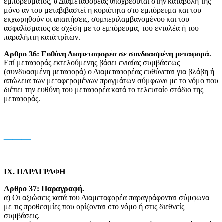
εμπορεύματος, ο Διαμεταφορέας υποχρεούται στην καταβολή της
μόνο αν του μεταβιβαστεί η κυριότητα στο εμπόρευμα και του
εκχωρηθούν οι απαιτήσεις, συμπεριλαμβανομένoυ και του
ασφαλίσματος σε σχέση με το εμπόρευμα, του εντολέα ή του
παραλήπτη κατά τρίτων.
Αρθρο 36: Ευθύνη Διαμεταφορέα σε συνδυασμένη μεταφορά.
Eπί μεταφοράς εκτελούμενης βάσει ενιαίας συμβάσεως
(συνδυασμένη μεταφορά) ο Διαμεταφορέας ευθύνεται για βλάβη ή
απώλεια των μεταφερομένων πραγμάτων σύμφωνα με τo νόμο που
διέπει την ευθύνη του μεταφορέα κατά το τελευταίο στάδιο της
μεταφοράς.
___
IX. ΠΑΡΑΓΡΑΦΗ
Αρθρο 37: Παραγραφή.
α) Oι αξιώσεις κατά του Διαμεταφορέα παραγράφονται σύμφωνα
με τις προθεσμίες που oρίζονται στο νόμο ή στις διεθνείς
συμβάσεις.