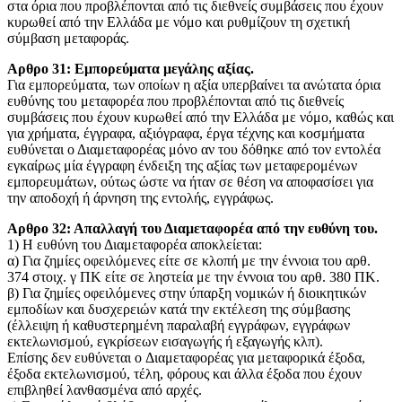
στα όρια που προβλέπονται από τις διεθνείς συμβάσεις που έχουν
κυρωθεί από την Ελλάδα με νόμο και ρυθμίζουν τη σχετική
σύμβαση μεταφοράς.
Aρθρο 31: Εμπορεύματα μεγάλης αξίας.
Για εμπορεύματα, των οποίων η αξία υπερβαίνει τα ανώτατα όρια
ευθύνης του μεταφορέα που προβλέπονται από τις διεθνείς
συμβάσεις που έχουν κυρωθεί από την Ελλάδα με νόμο, καθώς και
για χρήματα, έγγραφα, αξιόγραφα, έργα τέχνης και κοσμήματα
ευθύνεται ο Διαμεταφορέας μόνο αν του δόθηκε από τον εντολέα
εγκαίρως μία έγγραφη ένδειξη της αξίας των μεταφερομένων
εμπορευμάτων, ούτως ώστε να ήταν σε θέση να αποφασίσει για
την αποδοχή ή άρνηση της εντολής, εγγράφως.
Αρθρο 32: Απαλλαγή του Διαμεταφορέα από την ευθύνη του.
1) Η ευθύνη του Διαμεταφορέα αποκλείεται:
α) Για ζημίες οφειλόμενες είτε σε κλοπή με την έννοια του αρθ.
374 στοιχ. γ ΠΚ είτε σε ληστεία με την έννοια του αρθ. 380 ΠΚ.
β) Για ζημίες οφειλόμενες στην ύπαρξη νομικών ή διοικητικών
εμποδίων και δυσχερειών κατά την εκτέλεση της σύμβασης
(έλλειψη ή καθυστερημένη παραλαβή εγγράφων, εγγράφων
εκτελωνισμού, εγκρίσεων εισαγωγής ή εξαγωγής κλπ).
Επίσης δεν ευθύνεται o Διαμεταφορέας για μεταφορικά έξοδα,
έξοδα εκτελωνισμού, τέλη, φόρους και άλλα έξοδα που έχουν
επιβληθεί λανθασμένα από αρχές.