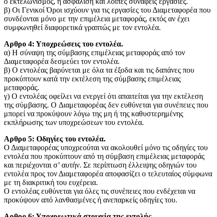
ο εκτελωνισμός, η ασφάλιση και λοιπές συναφείς εργασίες.
β) Οι Γενικοί Όροι ισχύουν για τις εργασίες του Διαμεταφορέα που
συνδέονται μόνο με την επιμέλεια μεταφοράς, εκτός αν έχει
συμφωνηθεί διαφορετικά γραπτώς με τον εντολέα.
Αρθρο 4: Υποχρεώσεις του εντολέα.
α) Η σύναψη της σύμβασης επιμέλειας μεταφοράς από τον
Διαμεταφορέα δεσμεύει τον εντολέα.
β) O εντολέας βαρύνεται με όλα τα έξοδα και τις δαπάνες που
προκύπτουν κατά την εκτέλεση της σύμβασης επιμέλειας
μεταφοράς.
γ) Ο εντολέας οφείλει να ενεργεί ότι απαιτείται για την εκτέλεση
της σύμβασης. O Διαμεταφορέας δεν ευθύνεται για συνέπειες που
μπορεί να προκύψουν λόγω της μη ή της καθυστερημένης
εκπλήρωσης των υποχρεώσεων του εντολέα.
Aρθρο 5: Οδηγίες του εντολέα.
Ο Διαμεταφορέας υποχρεούται να ακολουθεί μόνο τις οδηγίες του
εντολέα που προκύπτουν από τη σύμβαση επιμέλειας μεταφοράς
και περιέχονται σ’ αυτήν. Σε περίπτωση έλλειψης οδηγιών του
εντολέα προς τον Διαμεταφορέα αποφασίζει ο τελευταίος σύμφωνα
με τη διακριτική του ευχέρεια.
Ο εντολέας ευθύνεται για όλες τις συνέπειες που ενδέχεται να
προκύψουν από λανθασμένες ή ανεπαρκείς οδηγίες του.
Αρθρο 6: Υποχρεωτικά στοιχεία της εντολής.