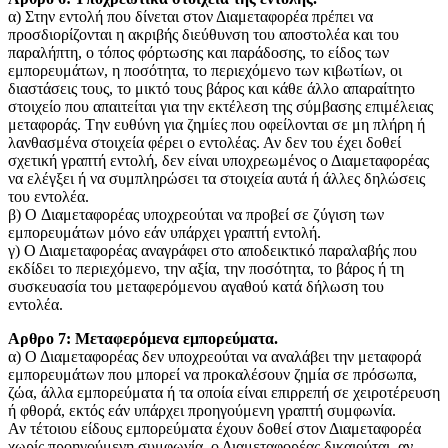
α) Στην εντολή που δίνεται στον Διαμεταφορέα πρέπει να
προσδιορίζονται η ακριβής διεύθυνση του αποστολέα και του
παραλήπτη, ο τόπος φόρτωσης και παράδοσης, το είδος των
εμπορευμάτων, η ποσότητα, το περιεχόμενο των κιβωτίων, οι
διαστάσεις τους, το μικτό τους βάρος και κάθε άλλο απαραίτητο
στοιχείο που απαιτείται για την εκτέλεση της σύμβασης επιμέλειας
μεταφοράς. Tην ευθύνη για ζημίες που οφείλονται σε μη πλήρη ή
λανθασμένα στοιχεία φέρει ο εντολέας. Αν δεν του έχει δοθεί
σχετική γραπτή εντολή, δεν είναι υποχρεωμένος ο Διαμεταφορέας
να ελέγξει ή να συμπληρώσει τα στοιχεία αυτά ή άλλες δηλώσεις
του εντολέα.
β) O Διαμεταφορέας υποχρεούται να προβεί σε ζύγιση των
εμπορευμάτων μόνο εάν υπάρχει γραπτή εντολή.
γ) Ο Διαμεταφορέας αναγράφει στο αποδεικτικό παραλαβής που
εκδίδει το περιεχόμενο, την αξία, την ποσότητα, το βάρος ή τη
συσκευασία του μεταφερόμενου αγαθού κατά δήλωση του
εντολέα.
Αρθρο 7: Μεταφερόμενα εμπορεύματα.
α) Ο Διαμεταφορέας δεν υποχρεούται να αναλάβει την μεταφορά
εμπορευμάτων που μπορεί να προκαλέσουν ζημία σε πρόσωπα,
ζώα, άλλα εμπορεύματα ή τα οποία είναι επιρρεπή σε χειροτέρευση
ή φθορά, εκτός εάν υπάρχει προηγούμενη γραπτή συμφωνία.
Αν τέτοιου είδους εμπορεύματα έχουν δοθεί στον Διαμεταφορέα
χωρίς προηγούμενη συμφωνία, ο Διαμεταφορέας δικαιούται, αν