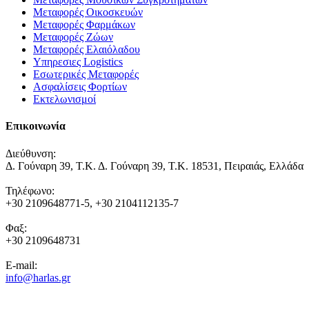
Μεταφορές Οικοσκευών
Μεταφορές Φαρμάκων
Μεταφορές Ζώων
Μεταφορές Ελαιόλαδου
Υπηρεσιες Logistics
Εσωτερικές Μεταφορές
Ασφαλίσεις Φορτίων
Εκτελωνισμοί
Επικοινωνία
Διεύθυνση:
Δ. Γούναρη 39, Τ.Κ. Δ. Γούναρη 39, Τ.Κ. 18531, Πειραιάς, Ελλάδα
Τηλέφωνο:
+30 2109648771-5, +30 2104112135-7
Φαξ:
+30 2109648731
E-mail:
info@harlas.gr