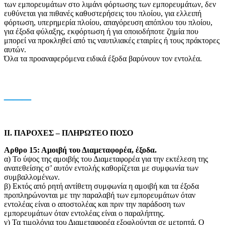
των εμπορευμάτων στο λιμάνι φόρτωσης των εμπορευμάτων, δεν
ευθύνεται για πιθανές καθυστερήσεις του πλοίου, για ελλειπή
φόρτωση, υπερημερία πλοίου, απαγόρευση απόπλου του πλοίου,
για έξοδα φύλαξης, εκφόρτωση ή για οποιοδήποτε ζημία που
μπορεί να προκληθεί από τις ναυτιλιακές εταιρίες ή τους πράκτορες
αυτών.
Όλα τα προαναφερόμενα ειδικά έξοδα βαρύνουν τον εντολέα.
___
II. ΠΑΡΟΧΕΣ – ΠΛΗΡΩΤΕΟ ΠΟΣΟ
Aρθρο 15: Αμοιβή του Διαμεταφορέα, έξοδα.
α) Το ύψος της αμοιβής του Διαμεταφορέα για την εκτέλεση της
ανατεθείσης σ’ αυτόν εντολής καθορίζεται με συμφωνία των
συμβαλλομένων.
β) Εκτός από ρητή αντίθετη συμφωνία η αμοιβή και τα έξοδα
προπληρώνονται με την παραλαβή των εμπορευμάτων όταν
εντολέας είναι ο αποστολέας και πριν την παράδοση των
εμπορευμάτων όταν εντολέας είναι ο παραλήπτης.
γ) Τα τιμολόγια του Διαμεταφορέα εξοφλούνται σε μετρητά. Ο