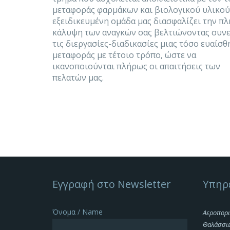
μεταφοράς φαρμάκων και βιολογικού υλικού
εξειδικευμένη ομάδα μας διασφαλίζει την π
κάλυψη των αναγκών σας βελτιώνοντας συν
τις διεργασίες-διαδικασίες μιας τόσο ευαίσθ
μεταφοράς με τέτοιο τρόπο, ώστε να
ικανοποιούνται πλήρως οι απαιτήσεις των
πελατών μας.
Εγγραφή στο Newsletter
Υπηρ
Όνομα / Name
Αεροπορι
Θαλάσσι