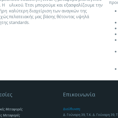
προσ
. Η
υλικού. Έτσι μπορούμε και εξασφαλίζουμε την
λήρη
καλύτερη διαχείριση των αναγκών της
εχώς
πελατειακής μας βάσης θέτοντας υψηλά
ητης
standards.
εσίες
Επικοινωνία
κές Μεταφορές
Διεύθυνση:
Δ. Γούναρη 39, Τ.Κ. Δ. Γούναρη 39, Τ
ες Μεταφορές