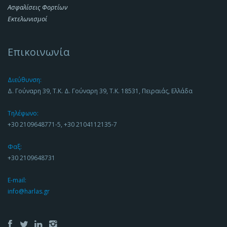
Ασφαλίσεις Φορτίων
Εκτελωνισμοί
Επικοινωνία
Διεύθυνση:
Δ. Γούναρη 39, Τ.Κ. Δ. Γούναρη 39, Τ.Κ. 18531, Πειραιάς, Ελλάδα
Τηλέφωνο:
+30 2109648771-5, +30 2104112135-7
Φαξ:
+30 2109648731
E-mail:
info@harlas.gr