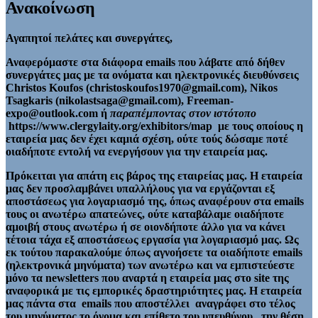
Ανακοίνωση
Αγαπητοί πελάτες και συνεργάτες,
Αναφερόμαστε στα διάφορα emails που λάβατε από δήθεν
συνεργάτες μας με τα ονόματα και ηλεκτρονικές διευθύνσεις
Christos Koufos (christoskoufos1970@gmail.com), Nikos
Tsagkaris (nikolastsaga@gmail.com), Freeman-
expo@outlook.com ή
παραπέμποντας στον ιστότοπο
https://www.clergylaity.org/exhibitors/map με τους οποίους η
εταιρεία μας δεν έχει καμιά σχέση, ούτε τούς δώσαμε ποτέ
οιαδήποτε εντολή να ενεργήσουν για την εταιρεία μας.
Πρόκειται για απάτη εις βάρος της εταιρείας μας. Η εταιρεία
μας δεν προσλαμβάνει υπαλλήλους για να εργάζονται εξ
αποστάσεως για λογαριασμό της, όπως αναφέρουν στα emails
τους οι ανωτέρω απατεώνες, ούτε καταβάλαμε οιαδήποτε
αμοιβή στους ανωτέρω ή σε οιονδήποτε άλλο για να κάνει
τέτοια τάχα εξ αποστάσεως εργασία για λογαριασμό μας. Ως
εκ τούτου παρακαλούμε όπως αγνοήσετε τα οιαδήποτε emails
(ηλεκτρονικά μηνύματα) των ανωτέρω και να εμπιστεύεστε
μόνο τα newsletters που αναρτά η εταιρεία μας στο site της
αναφορικά με τις εμπορικές δραστηριότητες μας. Η εταιρεία
μας πάντα στα emails που αποστέλλει αναγράφει στο τέλος
του μηνύματος το όνομα και επίθετο του υπευθύνου , την θέση