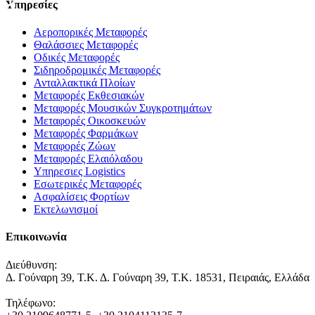
Υπηρεσίες
Αεροπορικές Μεταφορές
Θαλάσσιες Μεταφορές
Οδικές Μεταφορές
Σιδηροδρομικές Μεταφορές
Ανταλλακτικά Πλοίων
Μεταφορές Εκθεσιακών
Μεταφορές Μουσικών Συγκροτημάτων
Μεταφορές Οικοσκευών
Μεταφορές Φαρμάκων
Μεταφορές Ζώων
Μεταφορές Ελαιόλαδου
Υπηρεσιες Logistics
Εσωτερικές Μεταφορές
Ασφαλίσεις Φορτίων
Εκτελωνισμοί
Επικοινωνία
Διεύθυνση:
Δ. Γούναρη 39, Τ.Κ. Δ. Γούναρη 39, Τ.Κ. 18531, Πειραιάς, Ελλάδα
Τηλέφωνο: