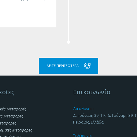
ΔΕΊΤΕ ΠΕΡΙΣΣΌΤΕΡΑ...
εσίες
Επικοινωνία
κές Μεταφορές
Διεύθυνση:
Δ. Γούναρη 39, Τ.Κ. Δ. Γούναρη 39, Τ
ες Μεταφορές
Πειραιάς, Ελλάδα
εταφορές
ομικές Μεταφορές
Τηλέφωνο: