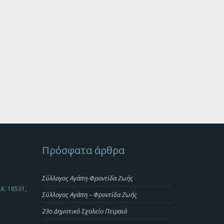
Πρόσφατα άρθρα
Σύλλογος Αγάπη-Φροντίδα Ζωής
.Κ. 18531,
Σύλλογος Αγάπη – Φροντίδα Ζωής
23o Δημοτικό Σχολείο Πειραιά