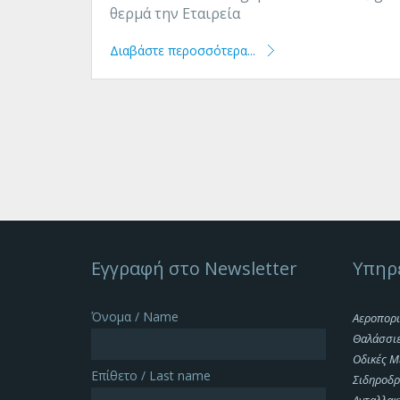
θερμά την Εταιρεία
Διαβάστε περοσσότερα...
Εγγραφή στο Newsletter
Υπηρ
Όνομα / Name
Αεροπορι
Θαλάσσι
Οδικές Μ
Επίθετο / Last name
Σιδηροδρ