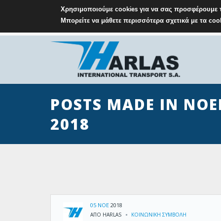
Χρησιμοποιούμε cookies για να σας προσφέρουμε τ
Μπορείτε να μάθετε περισσότερα σχετικά με τα co
M: info@harlas.gr
T: +30 210 9648771-5
POSTS MADE IN ΝΟΈ
2018
05 ΝΟΈ
2018
ΑΠΌ HARLAS
ΚΟΙΝΩΝΙΚΗ ΣΥΜΒΟΛΗ