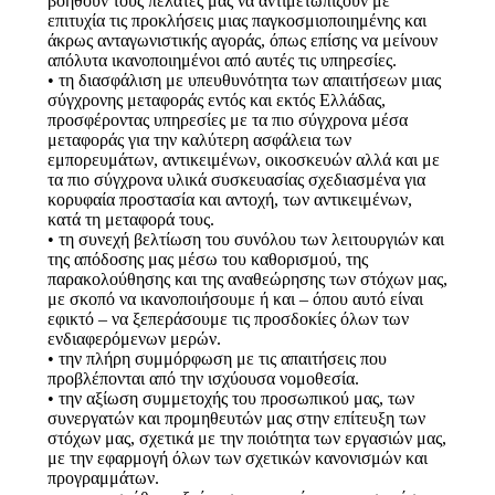
βοηθούν τους πελάτες μας να αντιμετωπίζουν με
επιτυχία τις προκλήσεις μιας παγκοσμιοποιημένης και
άκρως ανταγωνιστικής αγοράς, όπως επίσης να μείνουν
απόλυτα ικανοποιημένοι από αυτές τις υπηρεσίες.
• τη διασφάλιση με υπευθυνότητα των απαιτήσεων μιας
σύγχρονης μεταφοράς εντός και εκτός Ελλάδας,
προσφέροντας υπηρεσίες με τα πιο σύγχρονα μέσα
μεταφοράς για την καλύτερη ασφάλεια των
εμπορευμάτων, αντικειμένων, οικοσκευών αλλά και με
τα πιο σύγχρονα υλικά συσκευασίας σχεδιασμένα για
κορυφαία προστασία και αντοχή, των αντικειμένων,
κατά τη μεταφορά τους.
• τη συνεχή βελτίωση του συνόλου των λειτουργιών και
της απόδοσης μας μέσω του καθορισμού, της
παρακολούθησης και της αναθεώρησης των στόχων μας,
με σκοπό να ικανοποιήσουμε ή και – όπου αυτό είναι
εφικτό – να ξεπεράσουμε τις προσδοκίες όλων των
ενδιαφερόμενων μερών.
• την πλήρη συμμόρφωση με τις απαιτήσεις που
προβλέπονται από την ισχύουσα νομοθεσία.
• την αξίωση συμμετοχής του προσωπικού μας, των
συνεργατών και προμηθευτών μας στην επίτευξη των
στόχων μας, σχετικά με την ποιότητα των εργασιών μας,
με την εφαρμογή όλων των σχετικών κανονισμών και
προγραμμάτων.