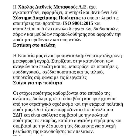
Η
Χάρλας Διεθνείς Μεταφορές Α.Ε.
έχει
εγκαταστήσει, εφαρμόζει, συντηρεί και βελτιώνει ένα
Σύστημα Διαχείρισης Ποιότητας
το οποίο πληρεί τις
απαιτήσεις του προτύπου
ISO 9001:2015
και
αποτελείται από ένα σύνολο διεργασιών, διαδικασιών,
πόρων και μεθόδων παρακολούθησης που αφορούν την
ποιότητα προϊόντων και υπηρεσιών.
Εστίαση στο πελάτη
H Εταιρεία μας είναι προσανατολισμένη στην σύγχρονη
μεταφορική αγορά. Στηρίζεται στην κατανόηση των
αναγκών του πελάτη και τις μεταφράζει σε απαιτήσεις,
προδιαγραφές, σχέδια ποιότητας και τις τελικές
υπηρεσίες σύμφωνα με τις διεργασίες
Στόχοι για την ποιότητα
Οι στόχοι ποιότητας καθορίζονται στο επίπεδο της
ανώτατης διοίκησης σε ετήσια βάση και προέρχονται
από τον στρατηγικό σχεδιασμό και την εταιρική πολιτική
ποιότητας. Οι στόχοι εφαρμόζονται στο σύνολο του
ΣΔΠ και είναι απόλυτα συμβατοί με την πολιτική
ποιότητας της εταιρίας, κατά το δυνατόν μετρήσιμοι, και
συμβατοί με την δέσμευση της διοίκησης για συνεχή
βελτίωση της ικανοποίησης των πελατών.