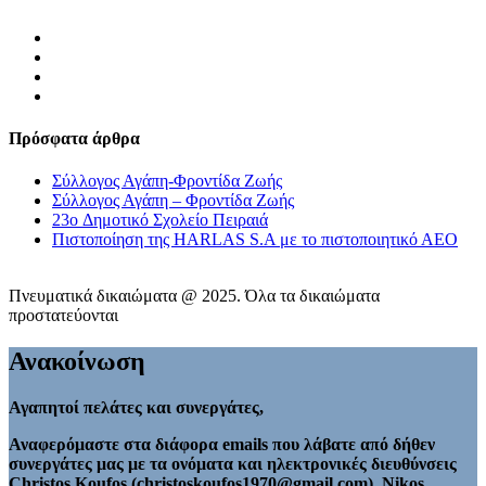
Πρόσφατα άρθρα
Σύλλογος Αγάπη-Φροντίδα Ζωής
Σύλλογος Αγάπη – Φροντίδα Ζωής
23o Δημοτικό Σχολείο Πειραιά
Πιστοποίηση της HARLAS S.A με το πιστοποιητικό ΑΕΟ
Πνευματικά δικαιώματα @ 2025. Όλα τα δικαιώματα
προστατεύονται
Ανακοίνωση
Αγαπητοί πελάτες και συνεργάτες,
Αναφερόμαστε στα διάφορα emails που λάβατε από δήθεν
συνεργάτες μας με τα ονόματα και ηλεκτρονικές διευθύνσεις
Christos Koufos (christoskoufos1970@gmail.com), Nikos