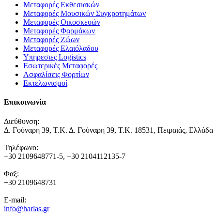
Μεταφορές Εκθεσιακών
Μεταφορές Μουσικών Συγκροτημάτων
Μεταφορές Οικοσκευών
Μεταφορές Φαρμάκων
Μεταφορές Ζώων
Μεταφορές Ελαιόλαδου
Υπηρεσιες Logistics
Εσωτερικές Μεταφορές
Ασφαλίσεις Φορτίων
Εκτελωνισμοί
Επικοινωνία
Διεύθυνση:
Δ. Γούναρη 39, Τ.Κ. Δ. Γούναρη 39, Τ.Κ. 18531, Πειραιάς, Ελλάδα
Τηλέφωνο:
+30 2109648771-5, +30 2104112135-7
Φαξ:
+30 2109648731
E-mail:
info@harlas.gr