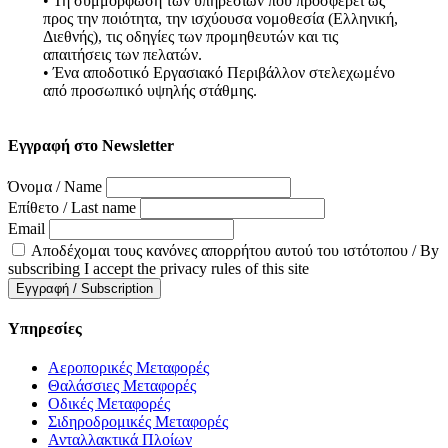
• Τη συμμόρφωση των υπηρεσιών που προσφέρει ως
προς την ποιότητα, την ισχύουσα νομοθεσία (Ελληνική,
Διεθνής), τις οδηγίες των προμηθευτών και τις
απαιτήσεις των πελατών.
• Ένα αποδοτικό Εργασιακό Περιβάλλον στελεχωμένο
από προσωπικό υψηλής στάθμης.
Εγγραφή στο Newsletter
Όνομα / Name
Επίθετο / Last name
Email
Αποδέχομαι τους κανόνες απορρήτου αυτού του ιστότοπου / By
subscribing I accept the privacy rules of this site
Υπηρεσίες
Αεροπορικές Μεταφορές
Θαλάσσιες Μεταφορές
Οδικές Μεταφορές
Σιδηροδρομικές Μεταφορές
Ανταλλακτικά Πλοίων