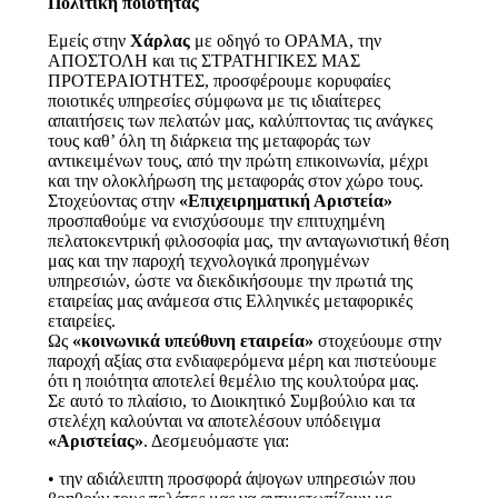
Πολιτική ποιότητας
Εμείς στην
Χάρλας
με οδηγό το ΟΡΑΜΑ, την
ΑΠΟΣΤΟΛΗ και τις ΣΤΡΑΤΗΓΙΚΕΣ ΜΑΣ
ΠΡΟΤΕΡΑΙΟΤΗΤΕΣ, προσφέρουμε κορυφαίες
ποιοτικές υπηρεσίες σύμφωνα με τις ιδιαίτερες
απαιτήσεις των πελατών μας, καλύπτοντας τις ανάγκες
τους καθ’ όλη τη διάρκεια της μεταφοράς των
αντικειμένων τους, από την πρώτη επικοινωνία, μέχρι
και την ολοκλήρωση της μεταφοράς στον χώρο τους.
Στοχεύοντας στην
«Επιχειρηματική Αριστεία»
προσπαθούμε να ενισχύσουμε την επιτυχημένη
πελατοκεντρική φιλοσοφία μας, την ανταγωνιστική θέση
μας και την παροχή τεχνολογικά προηγμένων
υπηρεσιών, ώστε να διεκδικήσουμε την πρωτιά της
εταιρείας μας ανάμεσα στις Ελληνικές μεταφορικές
εταιρείες.
Ως
«κοινωνικά υπεύθυνη εταιρεία»
στοχεύουμε στην
παροχή αξίας στα ενδιαφερόμενα μέρη και πιστεύουμε
ότι η ποιότητα αποτελεί θεμέλιο της κουλτούρα μας.
Σε αυτό το πλαίσιο, το Διοικητικό Συμβούλιο και τα
στελέχη καλούνται να αποτελέσουν υπόδειγμα
«Αριστείας»
. Δεσμευόμαστε για:
• την αδιάλειπτη προσφορά άψογων υπηρεσιών που