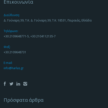
Επικοινωνία
Διεύθυνση:
Δ. Γούναρη 39, Τ.Κ. Δ. Γούναρη 39, Τ.Κ. 18531, Πειραιάς, Ελλάδα
Τηλέφωνο:
+30 2109648771-5, +30 2104112135-7
Φαξ:
+30 2109648731
E-mail:
info@harlas.gr
Πρόσφατα άρθρα