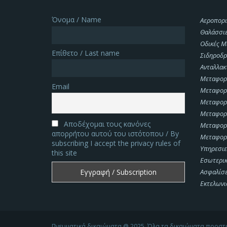
Όνομα / Name
Αεροπορι
Θαλάσσι
Οδικές Μ
Επίθετο / Last name
Σιδηροδρ
Ανταλλακ
Μεταφορ
Email
Μεταφορ
Μεταφορ
Μεταφορ
Αποδέχομαι τους κανόνες
Μεταφορ
απορρήτου αυτού του ιστότοπου / By
Μεταφορ
subscribing I accept the privacy rules of
Υπηρεσιες
this site
Εσωτερι
Ασφαλίσε
Εκτελωνι
Πνευματικά δικαιώματα @ 2025. Όλα τα δικαιώματα προστ