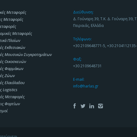
κές Μεταφορές
Διεύθυνση:
Δ. Γούναρη 39, Τ.Κ. Δ. Γούναρη 39, Τ
ες Μεταφορές
Πειραιάς, Ελλάδα
εταφορές
ομικές Μεταφορές
Τηλέφωνο:
τικά Πλοίων
+30 2109648771-5, +30 2104112135
ές Εκθεσιακών
ές Μουσικών Συγκροτημάτων
Φαξ:
ές Οικοσκευών
+30 2109648731
ές Φαρμάκων
ές Ζώων
E-mail:
ές Ελαιόλαδου
info@harlas.gr
 Logistics
κές Μεταφορές
ις Φορτίων
σμοί
ατεύονται